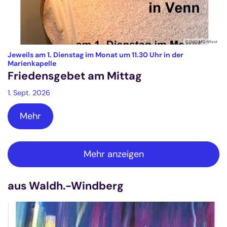
© GdG MG-West
Jeweils am 1. Dienstag im Monat um 11.30 Uhr in der
:
Marienkapelle
Friedensgebet am Mittag
1. Sept. 2026
Mehr
Mehr anzeigen
aus Waldh.-Windberg