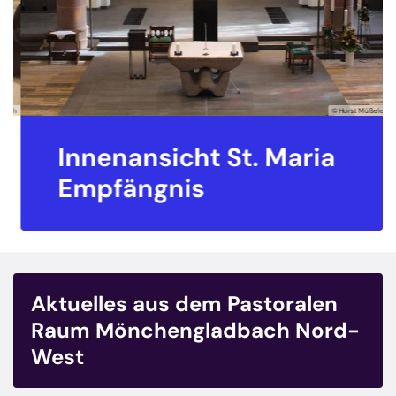
sch
© Horst Müßeler
Innenansicht St. Maria
Empfängnis
Aktuelles aus dem Pastoralen
Raum Mönchengladbach Nord-
West