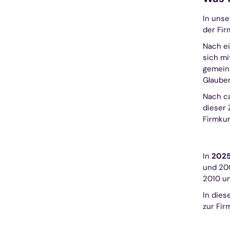
In uns
der Fir
Nach e
sich m
gemeins
Glaube
Nach ca
dieser 
Firmkur
In
202
und 200
2010 un
In dies
zur Fir