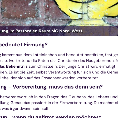
mung im Pastoralen Raum MG Nord-West
bedeutet Firmung?
 kommt aus dem Lateinischen und bedeutet bestärken, festigen
n stellvertretend die Paten das Christsein des Neugeborenen. M
das
Bekenntnis
zum Christsein. Der junge Christ wird ermutigt
ilen. Es ist die Zeit, selbst Verantwortung für sich und die G
iche, der sich auf das Erwachsenwerden vorbereitet.
ng - Vorbereitung, muss das denn sein?
bstverantwortlich in den Fragen des Glaubens, des Lebens und 
ellung. Genau das passiert in der Firmvorbereitung. Du machst 
 was irgendwann sein soll.
un... wenn du gefirmt werden möchtest...