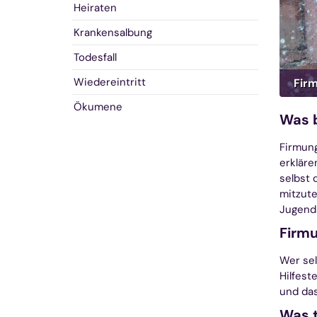
Heiraten
Krankensalbung
Todesfall
Wiedereintritt
Fir
Ökumene
Was 
Firmung
erkläre
selbst 
mitzute
Jugendl
Firmu
Wer sel
Hilfest
und das
Was t