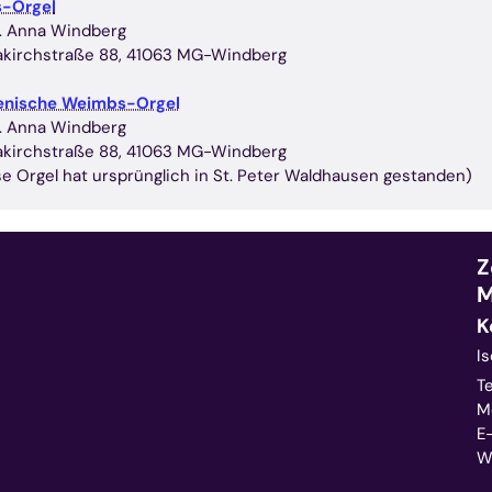
s-Orgel
t. Anna Windberg
kirchstraße 88, 41063 MG-Windberg
ienische Weimbs-Orgel
t. Anna Windberg
kirchstraße 88, 41063 MG-Windberg
se Orgel hat ursprünglich in St. Peter Waldhausen gestanden)
Z
M
K
Is
Te
Mo
E-
W