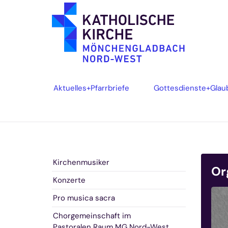
Zum Inhalt springen
Aktuelles+Pfarrbriefe
Gottesdienste+Glau
Kirchenmusiker
Or
Konzerte
Pro musica sacra
Chorgemeinschaft im
Pastoralen Raum MG Nord-West