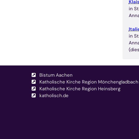
Klai
in S
Anna
Ital
in S
Anna
(die
Bistum Aachen
Katholische Kirche Region Mönchengladbach
Katholische Kirche Region Heinsberg
katholisch.de