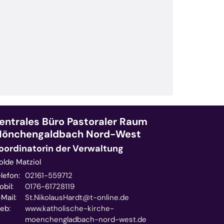
entrales Büro
Pastoraler Raum
önchengaldbach Nord-West
oordinatorin der Verwaltung
olde Matziol
lefon:
02161-559712
bil:
0176-61728119
Mail:
St.NikolausHardt@t-online.de
eb:
www.katholische-kirche-
moenchengladbach-nord-west.de