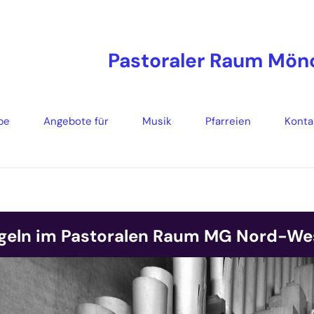
Pastoraler Raum Mö
be
Angebote für
Musik
Pfarreien
Konta
geln im Pastoralen Raum MG Nord-We