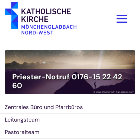
Zum Inhalt springen
Priester-Notruf 0176-15 22 42
60
© Dino Reichmuth / unsplash.com
Zentrales Büro und Pfarrbüros
Leitungsteam
Pastoralteam