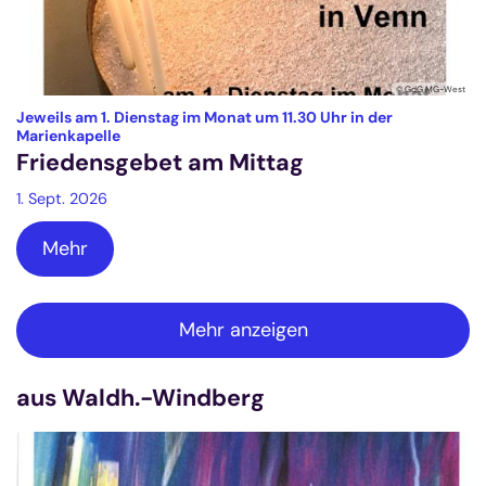
© GdG MG-West
Jeweils am 1. Dienstag im Monat um 11.30 Uhr in der
:
Marienkapelle
Friedensgebet am Mittag
1. Sept. 2026
Mehr
Mehr anzeigen
aus Waldh.-Windberg