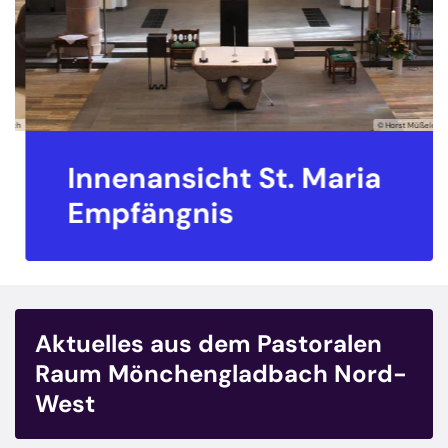
sch
© Horst Müßeler
Innenansicht St. Maria
Empfängnis
Aktuelles aus dem Pastoralen
Raum Mönchengladbach Nord-
West